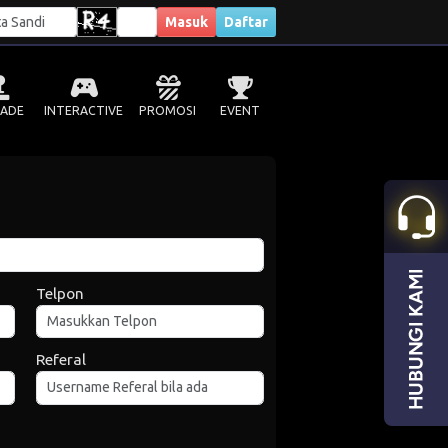
Selamat Datang Pada Situs KIJANG777, Tersedia Deposit Melalui Dana, Ovo, Gop
Masuk
Daftar
ADE
INTERACTIVE
PROMOSI
EVENT
Telpon
Referal