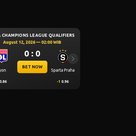
UALIFIERS
UEFA CHAMPIONS LEAGUE QUALIFIERS
 WIB
August 11, 2026 — 22:59 WIB
0 : 0
Next
BET NOW
Union Saint-
Mjallby
Bodo Glimt
Gilloise
-0.5
0.99
0.75
0.82
-0.75
1.00