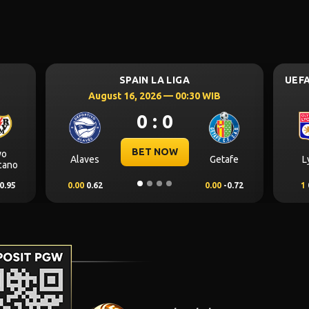
IONS LEAGUE QUALIFIERS
UEFA CHAMPIONS LEAGUE Q
 12, 2026 — 01:30 WIB
August 12, 2026 — 01:15
0 : 0
0 : 0
BET NOW
BET NOW
Slovan
Fenerbahce
Bratislava
0.5
0.87
0.5
0.83