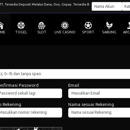
Tersedia Deposit Melalui Dana, Ovo, Gopay. Tersedia Bonus Deposit 100%
ME
TOGEL
SLOT
LIVE CASINO
SPORT
SABUNG
ARC
onfirmasi Password
Email
o Rekening
Nama sesuai Rekening