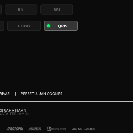
BNI
BRI
GOPAY
QRIS
RIVASI
|
PERSETUJUAN COOKIES