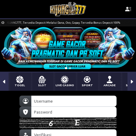
us KIJANG777, Tersedia Deposit Melalui Dana, Ovo, Gopay. Tersedia Bonus Deposit 100%
TOGEL
SLOT
LIVE CASINO
SPORT
ARCADE
SABU