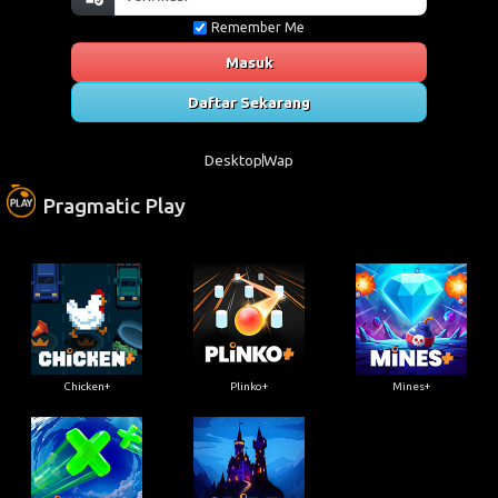
Remember Me
Masuk
Daftar Sekarang
Desktop
Wap
Pragmatic Play
Chicken+
Plinko+
Mines+