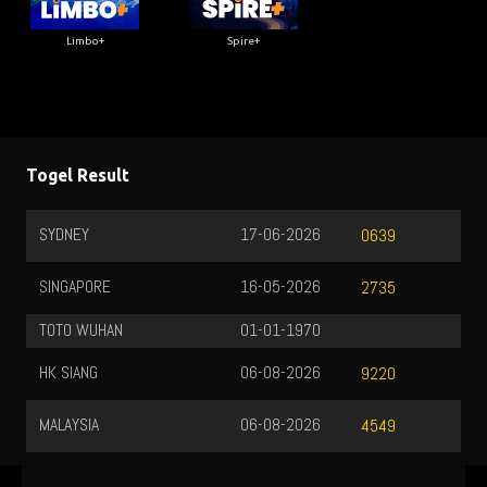
Limbo+
Spire+
Togel Result
SYDNEY
17-06-2026
0639
SINGAPORE
16-05-2026
2735
TOTO WUHAN
01-01-1970
HK SIANG
06-08-2026
9220
MALAYSIA
06-08-2026
4549