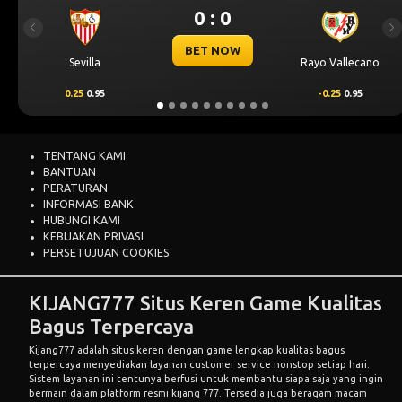
0 : 0
Previous
Ne
BET NOW
Sevilla
Rayo Vallecano
0.25
0.95
-0.25
0.95
TENTANG KAMI
BANTUAN
PERATURAN
INFORMASI BANK
HUBUNGI KAMI
KEBIJAKAN PRIVASI
PERSETUJUAN COOKIES
KIJANG777 Situs Keren Game Kualitas
Bagus Terpercaya
Kijang777 adalah situs keren dengan game lengkap kualitas bagus
terpercaya menyediakan layanan customer service nonstop setiap hari.
Sistem layanan ini tentunya berfusi untuk membantu siapa saja yang ingin
bermain dalam platform resmi kijang 777. Tersedia juga beragam macam